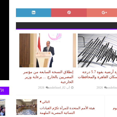
عاجل.. هزة أرضية بقوة 5.7 درجة
إنطلاق النسخة السابعة من مؤتمر
سكان القاهرة والمحافظات
المصريين بالخارج ... برعاية وزير
الخارجية
undefin
آب 02, 2026
undefined
الأ
التالي
وم
هيئة الأمم المتحدة للمرأة تكرّم القيادات
النسائية المصرية الملهمة