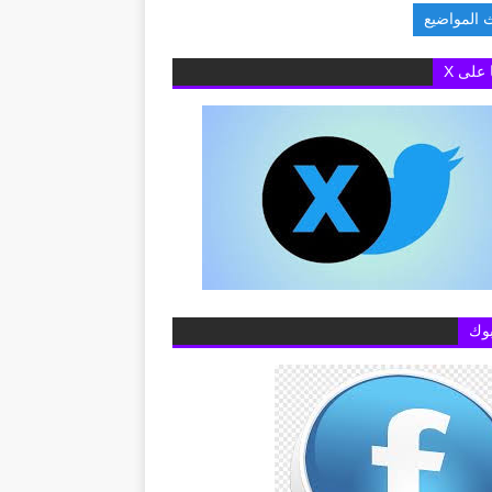
 المواضيع
الخارجية يبحث مع رئيس الوزراء اللبناني
ا على X
وك