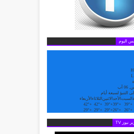
س اليوم
H
L
ة
0 آب
ى التنبؤ لسبعة أيام
السبت
الأحد
الاثنين
الثلاثاء
الأربعاء
42°
+
42°
+
39°
+
39°
+
39°
+
29°
+
29°
+
29°
+
26°
+
26°
+
ر نيوز TV