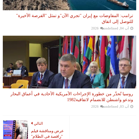
ترامب: المفاوضات مع إيران "تجري الآن"و تمثل "الفرصة الأخيرة"
للتوصل إلى اتفاق
آب 04, 2026
undefined
روسيا تُحذّر من خطورة الإجراءات الأمريكية الأحادية في أعماق البحار
وتدعو واشنطن للانضمام لاتفاقية1982
آب 03, 2026
undefined
التالي
عرض ومناقشة فيلم
"راقصة فى الظلام"