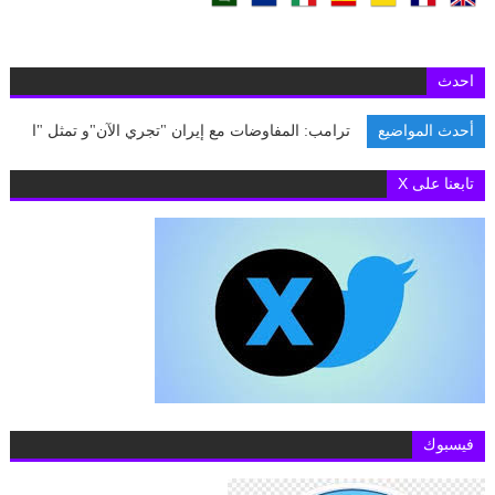
احدث
أحدث المواضيع
ترامب: المفاوضات مع إيران "تجري الآن"و تمثل "الفرصة ال
تابعنا على X
فيسبوك