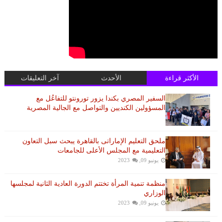
الأكثر قراءة
الأحدث
آخر التعليقات
السفير المصري بكندا يزور تورونتو للتفاعُل مع
المسؤولين الكنديين والتواصل مع الجالية المصرية
ملحق التعليم الإماراتى بالقاهرة يبحث سبل التعاون
التعليمية مع المجلس الأعلى للجامعات
يونيو 09, 2023
منظمة تنمية المرأة تختتم الدورة العادية الثانية لمجلسها
الوزاري
يونيو 09, 2023