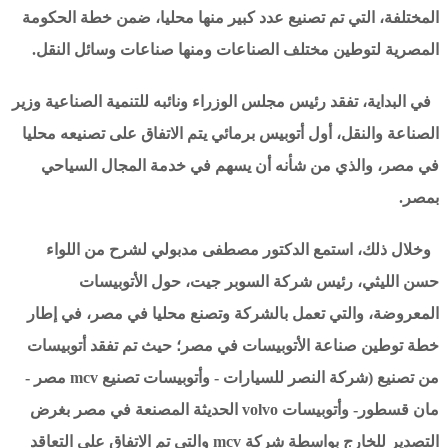
المختلفة، التي تم تصنيع عدد كبير منها محليا، ضمن خطة الحكومة
المصرية لتوطين مختلف الصناعات ومنها صناعات وسائل النقل.
في البداية، تفقد رئيس مجلس الوزراء ونائبه للتنمية الصناعية وزير
الصناعة والنقل، أول أتوبيس برمائي يتم الاتفاق على تصنيعه محليا
في مصر، والذي من شأنه أن يسهم في خدمة المجال السياحي
بمصر.
وخلال ذلك، استمع الدكتور مصطفى مدبولي لشرح من اللواء
حسن الليثي، رئيس شركة السوبر جيت، حول الأتوبيسات
المعروضة، والتي تعمل بالشركة وتصنع محليا في مصر، في إطار
خطة توطين صناعة الأتوبيسات في مصر؛ حيث تم تفقد أتوبيسات
من تصنيع (شركة النصر للسيارات - وأتوبيسات تصنيع mcv مصر -
مان قسطور- وأتوبيسات volvo الحديثة المصنعة في مصر بغرض
التصدير للخارج بواسطة شركة mcv والتي تم الاتفاق على التعاقد