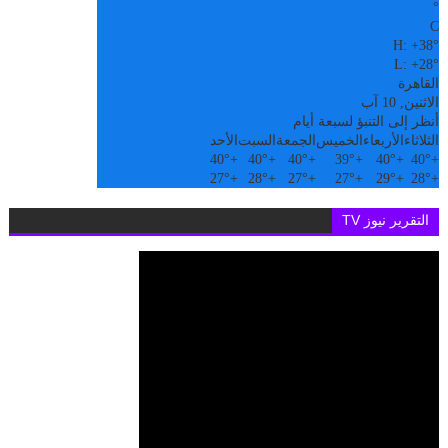
°
C
H:
+
38°
L:
+
28°
القاهرة
الاثنين, 10 آب
أنظر إلى التنبؤ لسبعة أيام
الثلاثاء
الأربعاء
الخميس
الجمعة
السبت
الأحد
40°
+
40°
+
40°
+
39°
+
40°
+
40°
+
27°
+
28°
+
27°
+
27°
+
29°
+
28°
+
التقرير نيوز TV