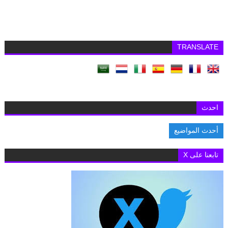
TRANSLATE
احدث
أحدث المواضيع
سفير ليبيا فى مصر يستقبل سفير مالطا و يبحثان توسيع آفاق التعاون المش
تابعنا على X