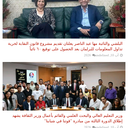
البلشي والنائبة مها عبد الناصر يعلنان تقديم مشروع قانون النقابة لحرية
تداول المعلومات للبرلمان بعد الحصول على توقيع ٦٠ نائباً
آب 10, 2026
undefined
وزير التعليم العالي والبحث العلمي والقائم بأعمال وزير الثقافة يشهد
إطلاق الدورة الثالثة من مبادرة "قوتنا في شبابنا"
آب 10, 2026
undefined