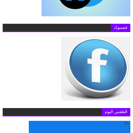
فيسبوك
الطقس اليوم
35
+
°