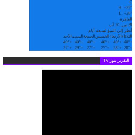
C
H:
+
37°
L:
+
28°
القاهرة
الاثنين, 10 آب
أنظر إلى التنبؤ لسبعة أيام
الثلاثاء
الأربعاء
الخميس
الجمعة
السبت
الأحد
40°
+
40°
+
40°
+
40°
+
40°
+
40°
+
27°
+
29°
+
27°
+
27°
+
28°
+
28°
+
التقرير نيوز TV