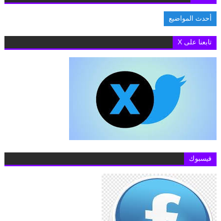
أحدث المواضيع
سفير ليبيا فى مصر يستقبل سفير مالطا و يبحثان توسيع آفاق التعاون المشتر
تابعنا على X
فيسبوك