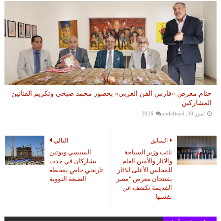
ختام معرض «فارس الفن العربي» بحضور محمد صبحي وتكريم الفنانين
المشاركين
تموز 30, 2026
undefined
السابق
التالي
نائب وزير السياحة
السيسي وبوتين
والآثار والأمين العام
يشاركان في حدث
للمجلس الأعلى للآثار
تاريخي خاص بمحطة
يفتتحان معرض "مصر
الضبعة النووية
القديمة تكشف عن
نفسها