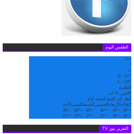
الطقس اليوم
35
+
°
C
H:
+
37°
L:
+
28°
القاهرة
الاثنين, 10 آب
أنظر إلى التنبؤ لسبعة أيام
الثلاثاء
الأربعاء
الخميس
الجمعة
السبت
الأحد
40°
+
40°
+
40°
+
40°
+
40°
+
40°
+
27°
+
29°
+
27°
+
27°
+
28°
+
28°
+
التقرير نيوز TV