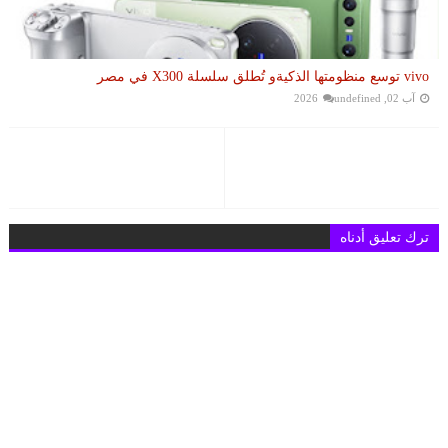
vivo توسع منظومتها الذكيةو تُطلق سلسلة X300 في مصر
آب 02, 2026
undefined
ترك تعليق أدناه