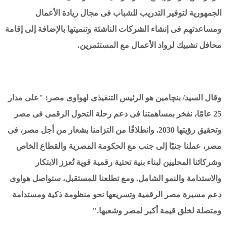
الجمهورية لتوفير التدريب للشباب فى مجال ريادة الأعمال
ومساعدتهم فى إنشاء الشركات الناشئة وتنميتها بالإضافة إلى إقامة
محافل تشبيك لرواد الأعمال مع المستثمرين.
وقال السيد/ بنچامين هو الرئيس التنفيذى لهواوى مصر: "على مدار
25 عامًا، نفخر بمساهمتنا فى دعم رحلة التحول الرقمى فى مصر
وتحقيق رؤيتها 2030. وانطلاقًا من التزامنا بشعار من أجل مصر، فى
مصر، عملنا جنبًا إلى جنب مع الحكومة المصرية والقطاع الخاص
وشركائنا المحليين لبناء بنية تحتية رقمية قوية تُعزز الابتكار
والاستدامة والنمو الشامل. ومع تطلعنا للمستقبل، ستواصل هواوى
دعم مسيرة مصر الرقمية وتسريعها نحو منظومة ذكية ومستدامة
ومتصلة لخلق قيمة أكبر لمصر وشعبها."