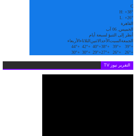
°
C
H:
+
38°
L:
+
26°
القاهرة
الخميس, 06 آب
أنظر إلى التنبؤ لسبعة أيام
الجمعة
السبت
الأحد
الاثنين
الثلاثاء
الأربعاء
44°
+
42°
+
40°
+
38°
+
39°
+
39°
+
30°
+
30°
+
29°
+
27°
+
26°
+
26°
+
التقرير نيوز TV