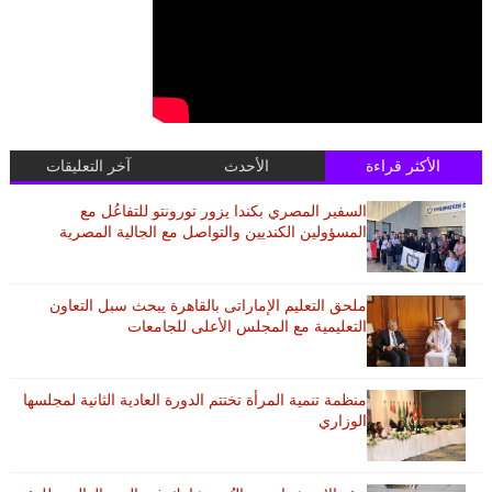
الأكثر قراءة
الأحدث
آخر التعليقات
السفير المصري بكندا يزور تورونتو للتفاعُل مع
المسؤولين الكنديين والتواصل مع الجالية المصرية
ملحق التعليم الإماراتى بالقاهرة يبحث سبل التعاون
التعليمية مع المجلس الأعلى للجامعات
منظمة تنمية المرأة تختتم الدورة العادية الثانية لمجلسها
الوزاري