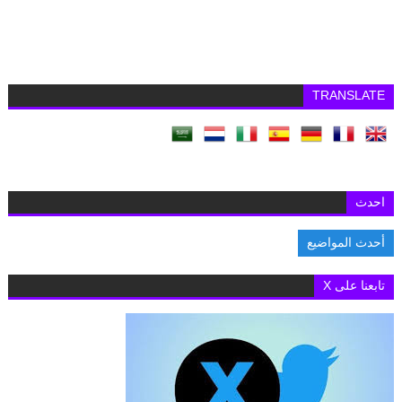
TRANSLATE
احدث
أحدث المواضيع
السفارة البريطانية بالقاهرة تفتح باب التقديم لمنح «تشيفنينج» 2027-2028 لدراسة الماجستي
تابعنا على X