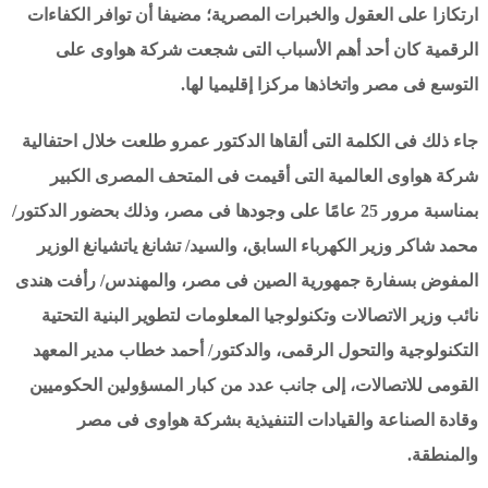
ارتكازا على العقول والخبرات المصرية؛ مضيفا أن توافر الكفاءات
الرقمية كان أحد أهم الأسباب التى شجعت شركة هواوى على
التوسع فى مصر واتخاذها مركزا إقليميا لها.
جاء ذلك فى الكلمة التى ألقاها الدكتور عمرو طلعت خلال احتفالية
شركة هواوى العالمية التى أقيمت فى المتحف المصرى الكبير
بمناسبة مرور 25 عامًا على وجودها فى مصر، وذلك بحضور الدكتور/
محمد شاكر وزير الكهرباء السابق، والسيد/ تشانغ ياتشيانغ الوزير
المفوض بسفارة جمهورية الصين فى مصر، والمهندس/ رأفت هندى
نائب وزير الاتصالات وتكنولوجيا المعلومات لتطوير البنية التحتية
التكنولوجية والتحول الرقمى، والدكتور/ أحمد خطاب مدير المعهد
القومى للاتصالات، إلى جانب عدد من كبار المسؤولين الحكوميين
وقادة الصناعة والقيادات التنفيذية بشركة هواوى فى مصر
والمنطقة.