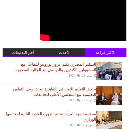
الأكثر قراءة
الأحدث
آخر التعليقات
السفير المصري بكندا يزور تورونتو للتفاعُل مع
المسؤولين الكنديين والتواصل مع الجالية المصرية
يونيو 09, 2023
ملحق التعليم الإماراتى بالقاهرة يبحث سبل التعاون
التعليمية مع المجلس الأعلى للجامعات
يونيو 09, 2023
منظمة تنمية المرأة تختتم الدورة العادية الثانية لمجلسها
الوزاري
يونيو 09, 2023