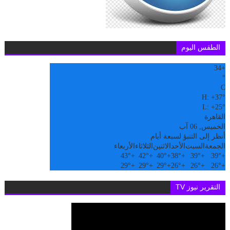
الطقس اليوم
34
+
°
C
H:
+
37°
L:
+
25°
القاهرة
الخميس, 06 آب
أنظر إلى التنبؤ لسبعة أيام
الجمعة
السبت
الأحد
الاثنين
الثلاثاء
الأربعاء
43°
+
42°
+
40°
+
38°
+
39°
+
39°
+
29°
+
29°
+
29°
+
26°
+
26°
+
26°
+
التقرير نيوز TV