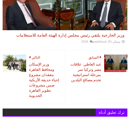
وزير الخارجية يلتقي رئيس مجلس إدارة الهيئة العامة للاستعلامات
نيسان 05, 2026
undefined
السابق
التالي
عبد العاطي: علاقات
وزير الإسكان
مصر وتركيا تمر
ومحافظ القاهرة
بمرحلة استراتيجية
يتفقدان مشروع
تخدم مصالح البلدين
إحياء حديقة الأزبكية
ضمن مشروعات
تطوير القاهرة
الخديوية
ترك تعليق أدناه