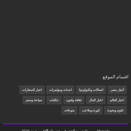
اقسام الموقع
أخبار مصر
اتصالات وتكنولوجيا
احداث ومؤتمرات
اخبار السفارات
اخبار العالم
اخبار المال
ثقافة وفنون
حكايات
سياحة وسفر
علوم وبحوث
كورة وملاعب
منوعات
Ahmedz
© جميع الحقوق محفوظة
التقرير نيوز
2026