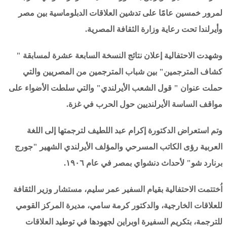
لمرور خمسين عامًا على تدشين العلاقات الدبلوماسية بين مصر
وأيرلندا تحت رعاية وزارة الثقافة المصرية.
وشهدت الاحتفالية إعلان نتائج النسخة السابعة عشرة لمسابقة "
كشاف المترجمين" بين شباب المترجمين من المصريين والتي
حملت عنوان " قول الشعب الأيرلندي" والتي سلطت الأضواء على
مواقف الساسة الأيرلنديين حول الحرب في غزة.
وتم استعراض الدكتورة إكرام عبد اللطيف لترجمتها إلى اللغة
العربية رؤى الكاتب المسرحي والمؤلف الأيرلندي الشهير "جورج
برنارد شو" لأحداث دنشواي بمصر في عام ١٩٠٦.
اُختتمت الاحتفالية بقيام السفير عمر سليم، مستشار وزير الثقافة
للعلاقات الخارجية، والدكتور كرمة سامي، مديرة المركز القومي
للترجمة، بتكريم السفيرة اوبراين لجهودها في توطيد العلاقات