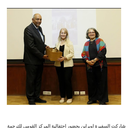
شاركت السفيرة اوبراين بحضور احتفالية المركز القومي للترجمة