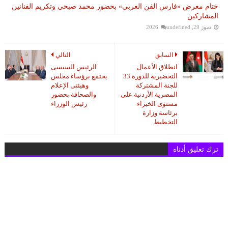
ختام معرض «فارس الفن العربي» بحضور محمد صبحي وتكريم الفنانين
المشاركين
تموز 29, 2026
undefined
السابق
التالي
انطلاق الأعمال
الرئيس السيسى
التحضيرية للدورة 33
يجتمع برؤساء مجلس
للجنة المشتركة
وهيئتى الإعلام
المصرية الأردنية على
والصحافة بحضور
مستوى الخبراء
رئيس الوزراء
برئاسة وزارة
التخطيط
ترك تعليق أدناه