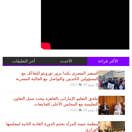
الأكثر قراءة
الأحدث
آخر التعليقات
السفير المصري بكندا يزور تورونتو للتفاعُل مع
المسؤولين الكنديين والتواصل مع الجالية المصرية
يونيو 09, 2023
ملحق التعليم الإماراتى بالقاهرة يبحث سبل التعاون
التعليمية مع المجلس الأعلى للجامعات
يونيو 09, 2023
منظمة تنمية المرأة تختتم الدورة العادية الثانية لمجلسها
الوزاري