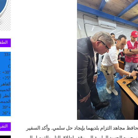
الطق
33
+
°
C
:
+
38°
:
+
25°
القاهر
الخميس, 6
أنظر إل
الجمعة
39°
+
26°
+
التقري
فظ مجاهد التزام بلديهما بإيجاد حل سلمي. وأكد السفير
م جميع الجهود الرامية إلى وقف إطلاق النار والتوصل إلى