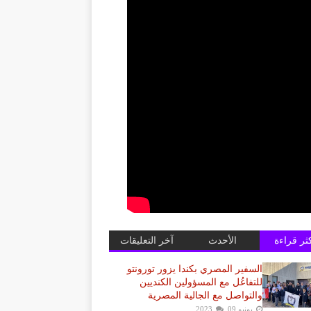
كثر قراءة
الأحدث
آخر التعليقات
السفير المصري بكندا يزور تورونتو
للتفاعُل مع المسؤولين الكنديين
والتواصل مع الجالية المصرية
يونيو 09, 2023