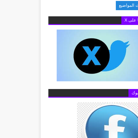
 المواضيع
لبريطانية بالقاهرة تفتح باب التقديم لمنح «تشيفنينج» 2027-2028 لدراسة الماجستير بالمم
ا على X
وك