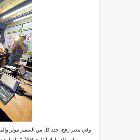
وفي معبر رفح، جدد كل من السفير مولر والمحا
مولر موقف الدنمارك الثابت قائلاً: "نواصل دع