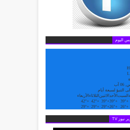
س اليوم
H
L
ة
0 آب
ى التنبؤ لسبعة أيام
السبت
الأحد
الاثنين
الثلاثاء
الأربعاء
42°
+
42°
+
39°
+
39°
+
39°
+
29°
+
29°
+
29°
+
26°
+
26°
+
ر نيوز TV