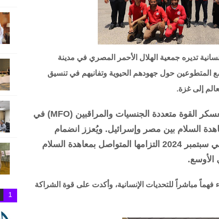
انية تديره جمعية الهلال الأحمر المصري في مدينة
ع المتطوعين حول جهودهم الحيوية وتفانيهم في تنسيق
الم إلى غزة.
وشملت الزيارة أيضاً محطة مهمة في معسكر القوة متعددة الجنسيات والمراقبين (MFO) في
هدة السلام بين مصر وإسرائيل. ويُعزز انضمام
الدنمارك مجدداً إلى القوة كدولة مانحة في سبتمبر 2024 التزامها المتواصل بمعاهدة السلام
 الأوسع.
هماً مباشراً للتحديات الإنسانية، وأكدت على قوة الشراكة
1