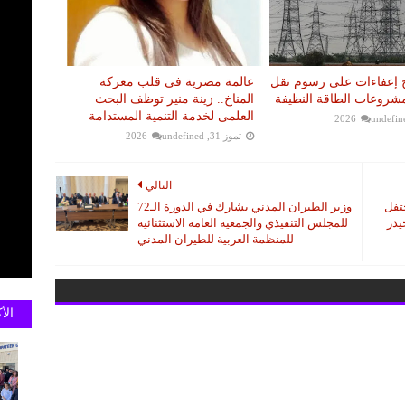
رح إعفاءات على رسوم نقل
عالمة مصرية فى قلب معركة
مشروعات الطاقة النظيفة
المناخ.. زينة منير توظف البحث
العلمى لخدمة التنمية المستدامة
undefin
تموز 31, 2026
undefined
التالي
حتفل
وزير الطيران المدني يشارك في الدورة الـ72
 حيدر
للمجلس التنفيذي والجمعية العامة الاستثنائية
للمنظمة العربية للطيران المدني
الأ