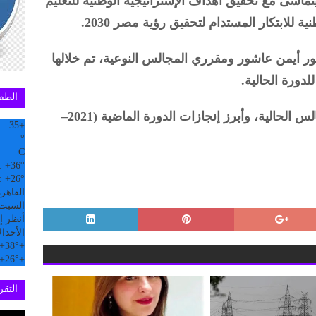
يتماشى مع تحقيق أهداف الإستراتيجية الوطنية للتعليم
ة للابتكار المستدام لتحقيق رؤية مصر 2030.
ور أيمن عاشور ومقرري المجالس النوعية، تم خلالها
دورة الحالية.
الطق
كما تم استعراض إحصائيات تشكيل المجالس الحالية، وأبرز إنجازات الدورة الماضية (2021–
35
+
°
C
:
+
36°
:
+
26°
القاهر
السبت, 08 
أنظر إل
الأحد
ال
+
38°
+
+
26°
+
التقري