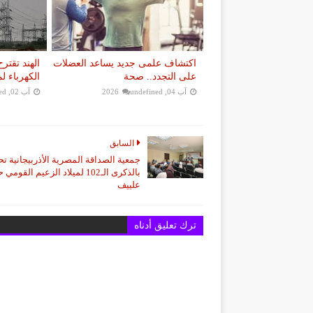
اكتشاف علمى جديد يساعد العضلات
الهند تقت
على التجدد.. صحة
الكهرباء ل
آب 04, 2026
undefined
آب 02, 2026
ed
السابق
جمعية الصداقة المصرية الأذربيجانية ت
بالذكرى الـ102 لميلاد الزعيم القومي
علييف
ترك تعليق أدناه