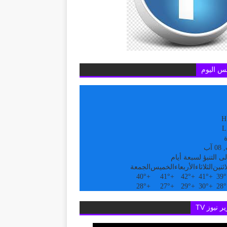
س اليوم
H
L
ة
آب
ى التنبؤ لسبعة أيام
اثنين
الثلاثاء
الأربعاء
الخميس
الجمعة
40°
+
41°
+
42°
+
41°
+
39°
28°
+
27°
+
29°
+
30°
+
28°
ر نيوز TV