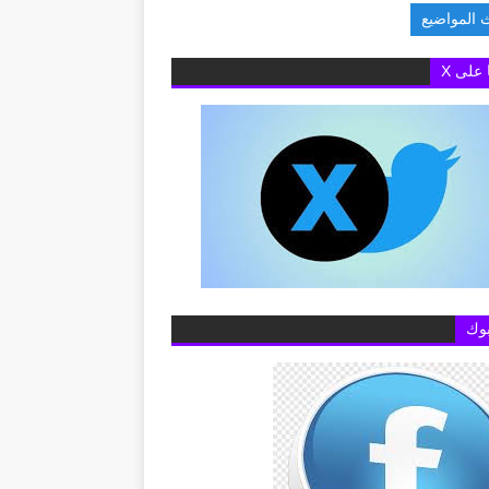
 المواضيع
البريطانية بالقاهرة تفتح باب التقديم لمنح «تشيفنينج» 2027-2028 لدراسة الماج
ا على X
وك