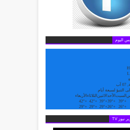
س اليوم
H
L
ة
 آب
ى التنبؤ لسبعة أيام
س
السبت
الأحد
الاثنين
الثلاثاء
الأربعاء
42°
+
42°
+
39°
+
39°
+
39°
+
29°
+
29°
+
29°
+
26°
+
26°
+
ر نيوز TV