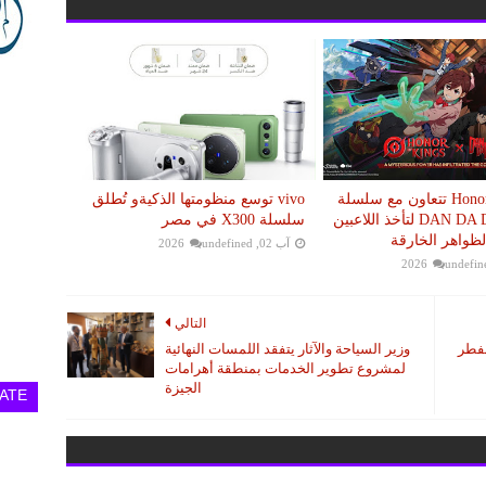
Honor of Kings تتعاون مع سلسلة
vivo توسع منظومتها الذكيةو تُطلق
أنمي DAN DA DAN لتأخذ اللاعبين
سلسلة X300 في مصر
لظواهر الخارقة
آب 02, 2026
undefined
undefin
التالي
لفطر
وزير السياحة والآثار يتفقد اللمسات النهائية
لمشروع تطوير الخدمات بمنطقة أهرامات
الجيزة
ATE