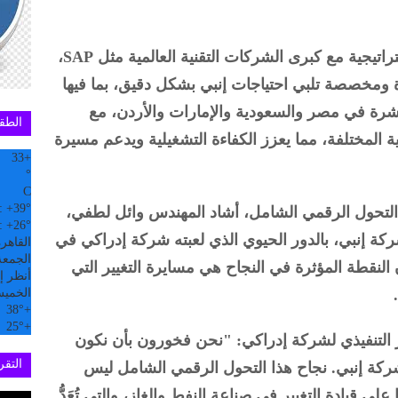
وبفضل حلولها المتكاملة، وشراكاتها الاستراتيجية مع كبرى الشركات التقنية العالمية مثل SAP،
ومخصصة تلبي احتياجات إنبي بشكل دقيق، بما فيها
تشرة في مصر والسعودية والإمارات والأردن، مع
الطق
المختلفة، مما يعزز الكفاءة التشغيلية ويدعم مسيرة
33
+
°
C
:
+
39°
التحول الرقمي الشامل، أشاد المهندس وائل لطفي،
:
+
26°
ة إنبي، بالدور الحيوي الذي لعبته شركة إدراكي في
القاهر
الجمعة, 07
لنقطة المؤثرة في النجاح هي مسايرة التغيير التي
أنظر إل
الخمي
38°
+
25°
+
ير التنفيذي لشركة إدراكي: "نحن فخورون بأن نكون
التقري
لشركة إنبي. نجاح هذا التحول الرقمي الشامل ليس
ى قيادة التغيير في صناعة النفط والغاز، والتي تُعَدُّ