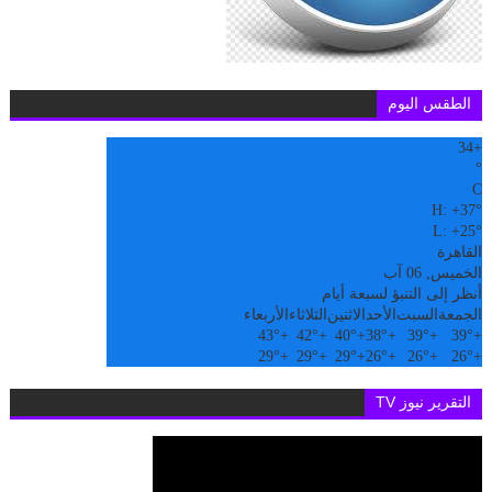
الطقس اليوم
34
+
°
C
H:
+
37°
L:
+
25°
القاهرة
الخميس, 06 آب
أنظر إلى التنبؤ لسبعة أيام
الجمعة
السبت
الأحد
الاثنين
الثلاثاء
الأربعاء
43°
+
42°
+
40°
+
38°
+
39°
+
39°
+
29°
+
29°
+
29°
+
26°
+
26°
+
26°
+
التقرير نيوز TV