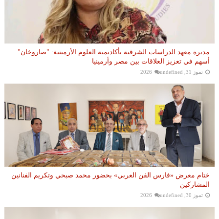
مديرة معهد الدراسات الشرقية بأكاديمية العلوم الأرمينية: "صاروخان"
أسهم في تعزيز العلاقات بين مصر وأرمينيا
تموز 31, 2026
undefined
ختام معرض «فارس الفن العربي» بحضور محمد صبحي وتكريم الفنانين
المشاركين
تموز 30, 2026
undefined