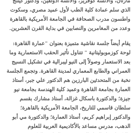
مارتان، والآنسة كوفرير، والآنسة أدولفين، ودكتور كيتنج
الذي سلم عمادة كلية الطب لأول عميد مصري، وسكوت
واطسون مدرب الصحافة في الجامعة الأمريكية بالقاهرة
وعدد من المغامرين والنصابين في بداية القرن العشرين.
يقام أيضاً جلسة نقاشية متميزة بعنوان "عمارة القاهرة:
لوحة كوزموبوليتانية " تتناول تأثير الحقب الاستعمارية وما
بعد الاستعمار وصولاً إلى النيو ليبرالية في تشكيل النسيج
العمراني والطابع المعماري لمدينة القاهرة. وتجمع الجلسة
نخبة من المتحدثين البارزين هم الدكتور علي جبر، أستاذ
العمارة بجامعة القاهرة وعميد كلية الهندسة بجامعة نيو
جيزة؛ والدكتورة باسكال غزالة، أستاذ مشارك بقسم
سلطان قاسمي للتاريخ، الجامعة الأمريكية بالقاهرة؛
والدكتور إبراهيم كريم، أستاذ العمارة؛ والدكتورة مي أبو
الدهب، مدرس مساعد بالأكاديمية العربية للعلوم