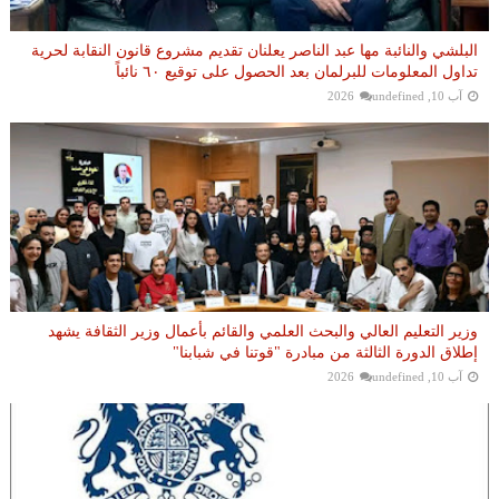
البلشي والنائبة مها عبد الناصر يعلنان تقديم مشروع قانون النقابة لحرية
تداول المعلومات للبرلمان بعد الحصول على توقيع ٦٠ نائباً
آب 10, 2026
undefined
وزير التعليم العالي والبحث العلمي والقائم بأعمال وزير الثقافة يشهد
إطلاق الدورة الثالثة من مبادرة "قوتنا في شبابنا"
آب 10, 2026
undefined