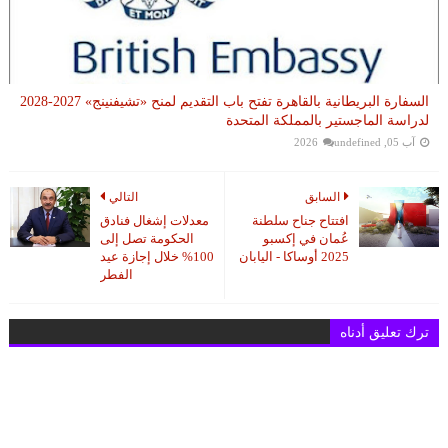
السفارة البريطانية بالقاهرة تفتح باب التقديم لمنح «تشيفنينج» 2027-2028
لدراسة الماجستير بالمملكة المتحدة
آب 05, 2026
undefined
السابق
التالي
افتتاح جناح سلطنة
معدلات إشغال فنادق
عُمان في إكسبو
الحكومة تصل إلى
2025 أوساكا - اليابان
100% خلال إجازة عيد
الفطر
ترك تعليق أدناه