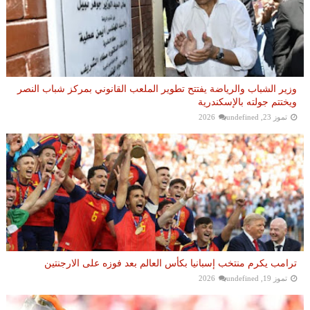
وزير الشباب والرياضة يفتتح تطوير الملعب القانوني بمركز شباب النصر
ويختتم جولته بالإسكندرية
تموز 23, 2026
undefined
ترامب يكرم منتخب إسبانيا بكأس العالم بعد فوزه على الارجنتين
تموز 19, 2026
undefined