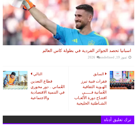
اسبانيا تحصد الجوائز الفردية في بطولة كاس العالم
تموز 19, 2026
undefined
السابق
التالي
فقرات فنية تبرز
قطاع التعدين
الهـوية الثقافية
العُماني .. دور محوري
العُمانية فـــــي
في التنمية الاقتصادية
افتتـاح دورة الألعـاب
والاجتماعية
الشـاطئية الخليجية
ترك تعليق أدناه