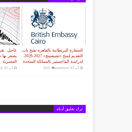
السفارة البريطانية بالقاهرة تفتح باب
التقديم لمنح «تشيفنينج» 2027-2028
يشعر بها 
لدراسة الماجستير بالمملكة المتحدة
المصرية
آب 05, 2026
undefined
آب 02, 2026
ed
ترك تعليق أدناه