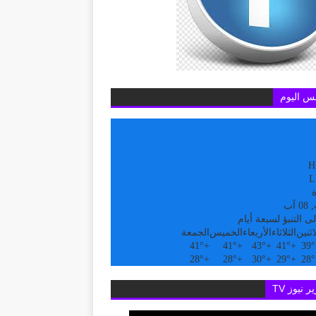
س اليوم
H
L
ة
آب
ى التنبؤ لسبعة أيام
اثنين
الثلاثاء
الأربعاء
الخميس
الجمعة
41°
+
41°
+
43°
+
41°
+
39°
28°
+
28°
+
30°
+
29°
+
28°
ر نيوز TV