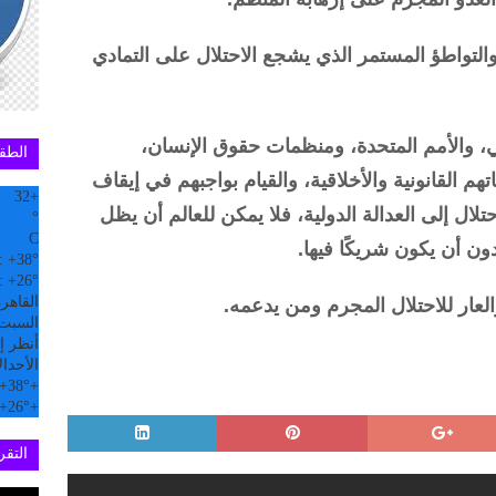
التواطؤ المستمر الذي يشجع الاحتلال على التمادي
ي، والأمم المتحدة، ومنظمات حقوق الإنسان،
الطق
هم القانونية والأخلاقية، والقيام بواجبهم في إيقاف
32
+
احتلال إلى العدالة الدولية، فلا يمكن للعالم أن يظل
°
C
ون أن يكون شريكًا فيها.
:
+
38°
:
+
26°
القاهر
العار للاحتلال المجرم ومن يدعمه.
السبت, 08 
أنظر إل
الأحد
ال
+
38°
+
+
26°
+
التقري