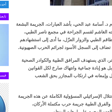
أحدث
.تطبيق MY NTRA يستعيد كفاءته في خدمة الاست
تابعن
م د. أسامة عبد الحي، بأشد العبارات، الجريمة البشعة
هدافه الغاشم لقسم الجراحة في مجمع ناصر الطبي،
 الطبي والزوار العزّل، ما أدى إلى استشهادهم
ضاف إلى السجل الأسود لجرائم الحرب الصهيونية.
افر، الذي يستهدف المرافق الطبية والكوادر الصحية
هو إبادة جماعية وانتهاك صارخ لكل القوانين
لال وإمعانه في ارتكاب المجازر بحق الشعب
فيسب
حتلال الإسرائيلي المسؤولية الكاملة عن هذه الجريمة
والفرق الطبية جريمة حرب مكتملة الأركان،
 العدو المجرم على إرهابه المنظم.