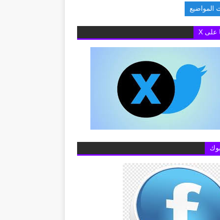
 المواضيع
علام عن خطوط المحم
ا على X
وك