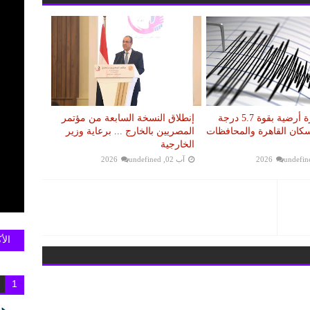
عاجل.. هزة أرضية بقوة 5.7 درجة
إنطلاق النسخة السابعة من مؤتمر
سكان القاهرة والمحافظات
المصريين بالخارج ... برعاية وزير
الخارجية
undefin
آب 02, 2026
undefined
الأ
1