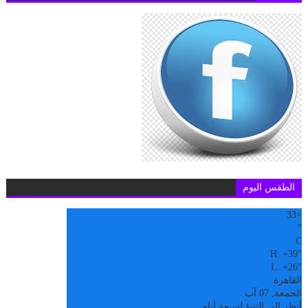
الطقس اليوم
33
+
°
C
H:
+
39°
L:
+
26°
القاهرة
الجمعة, 07 آب
أنظر إلى التنبؤ لسبعة أيام