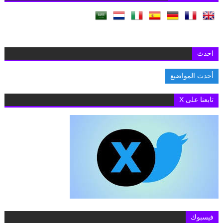
احدث
أحدث المواضيع
السفارة البريطانية بالقاهرة تفتح باب التقديم لمنح «تشيفنينج» 2027-2028 لدرا
تابعنا على X
فيسبوك