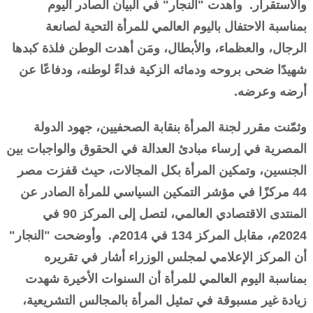
والاستقرار. وأهدت "النجار" في البيان الصادر اليوم
بمناسبة الاحتفال باليوم العالمي للمرأة التحية لصانعة
الرجال، والعظماء، والأبطال، ومَن أهدت الوطن فلذة كبدها
شهيدًا ضحى بروحه ودمائه الزكية فداءً لوطنه، ودفاعًا عن
أرضه وعرضه.
وثمّنت مقرر لجنة المرأة بنقابة الصحفيين، جهود الدولة
المصرية في إرساء مبادئ العدالة في الحقوق والواجبات بين
الجنسين، وتمكين المرأة بكل المجالات، حيث قفزت مصر
44 مركزًا في مؤشر التمكين السياسي للمرأة الصادر عن
المنتدى الاقتصادي العالمي، لتصل إلى المركز 90 في
2024م، مقابل المركز 134 في 2014م. وأوضحت "النجار"
أن المركز الإعلامي لمجلس الوزراء أشار في تقريره
بمناسبة اليوم العالمي للمرأة أن السنوات الأخيرة شهدت
زيادة غير مسبوقة في تمثيل المرأة بالمجالس التشريعية،