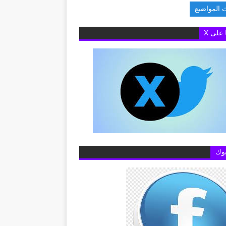
 المواضيع
ام عن خطوط المحمول
ا على X
وك