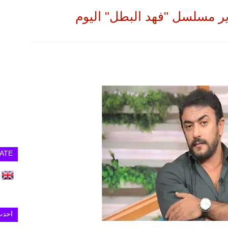
ر مسلسل "فهد البطل" اليوم
ATE
احدث