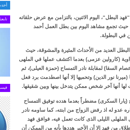
أحدث
.تطبيق MY NTRA يستعيد كفاءته في خدمة الاستعل
د البطل"، اليوم الاثنين، بالتزامن مع عرض حلقاته
تابعن
ال موسم دراما رمضان الجارى 2025، حيث تجمع مشاهد اليوم بين بطل العمل أحمد
ن في البطولة.
ن مسلسل فهد البطل العديد من الأحداث المثيرة والمشوقة، حيث
وية (كارولين عزمى) بعدما اكتشف عملها في الملهى
عصام السقا) لمقابلة نادر التمساح (حمزة العيلى)، ثم
(ميرنا نور الدين) وتحميها إلا أنها اصطدمت برد فعل
لها أنها آخر شخص ممكن يتدخل بينها وبين شقيقها.
فيسب
 (يارا السكرى) مضطراً بعدما هدده توفيق التمساح
ه عدو له اذ رفض الزواج من ابنته، كما ساومه نادر
ل الملهلى الليلى الذى كانت تعمل فيه، فوافق فهد
طلاق من فهد إلا أن الأخير هددها بأنه من الممكن أن