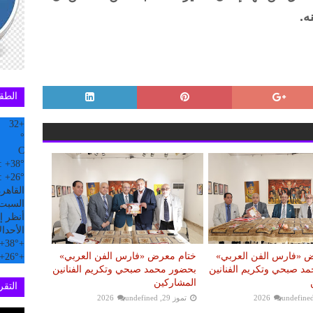
ه.
الطق
32
+
°
C
:
+
38°
:
+
26°
القاهر
السبت, 08 
أنظر إل
الأحد
ال
+
38°
+
 «فارس الفن العربي»
ختام معرض «فارس الفن العربي»
+
26°
+
د صبحي وتكريم الفنانين
بحضور محمد صبحي وتكريم الفنانين
المشاركين
التقري
undefine
تموز 29, 2026
undefined