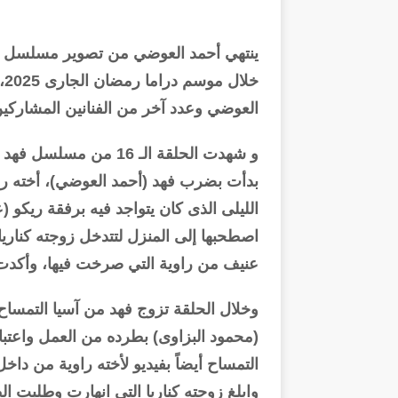
ينتهي أحمد العوضي من تصوير مسلسل "فه
خل
العوضي وعدد آخر من الفنانين المشاركي
و شهدت الحلقة الـ 16 م
بدأت بضرب فهد (أحمد العوضي)، أخته را
الليلى الذى كان يتواجد فيه برفقة ريكو (
اصطحبها إلى المنزل لتتدخل زوجته كناريا 
عنيف من راوية التي صرخت فيها، وأكدت 
وخلال الحلقة تزوج فهد من آسيا التمساح
(محمود البزاوى) بطرده من العمل واعتبار
التمساح أيضاً بفيديو لأخته راوية من داخ
وابلغ زوجته كناريا التي انهارت وطلبت ال