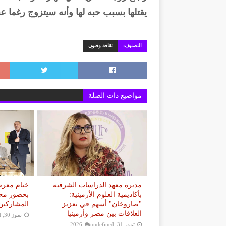
يقتلها بسبب حبه لها وأنه سيتزوج رغما عن
التصنيف:
ثقافة وفنون
مواضيع ذات الصلة
مديرة معهد الدراسات الشرقية
ختام معرض
بأكاديمية العلوم الأرمينية:
بحضور محم
"صاروخان" أسهم في تعزيز
المشاركين
العلاقات بين مصر وأرمينيا
تموز 30, 2026
d
تموز 31, 2026
undefined