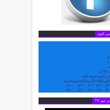
س اليوم
H
L
ة
آب
ى التنبؤ لسبعة أيام
اثنين
الثلاثاء
الأربعاء
الخميس
الجمعة
41°
+
41°
+
43°
+
41°
+
39°
28°
+
28°
+
30°
+
29°
+
28°
ر نيوز TV