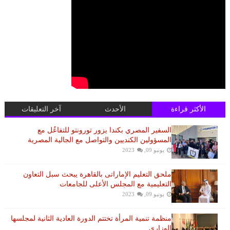
الأكثر قراءة
الأحدث
آخر التعليقات
السفير المصري بكندا يزور تورونتو للتفاعُل مع
المسؤولين الكنديين والتواصل مع الجالية المصرية
يونيو 09, 2023
ملحق التعليم الإماراتى بالقاهرة يبحث سبل التعاون
التعليمية مع المجلس الأعلى للجامعات
يونيو 09, 2023
منظمة تنمية المرأة تختتم الدورة العادية الثانية لمجلسها
الوزاري