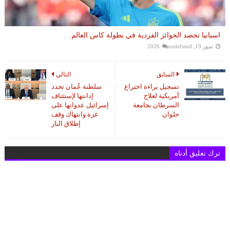
اسبانيا تحصد الجوائز الفردية في بطولة كاس العالم
تموز 19, 2026
undefined
السابق
التالي
تسجيل براءة اختراع
سلطنة عُمان تجدد
أمريكية لعلاج
إدانتها لإستئناف
السرطان بجامعة
إسرائيل عدوانها على
حلوان
غزة وانتهاك وقف
إطلاق النار
ترك تعليق أدناه