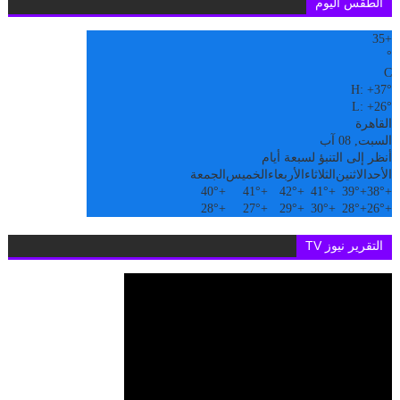
الطقس اليوم
35
+
°
C
H:
+
37°
L:
+
26°
القاهرة
السبت, 08 آب
أنظر إلى التنبؤ لسبعة أيام
الأحد
الاثنين
الثلاثاء
الأربعاء
الخميس
الجمعة
40°
+
41°
+
42°
+
41°
+
39°
+
38°
+
28°
+
27°
+
29°
+
30°
+
28°
+
26°
+
التقرير نيوز TV