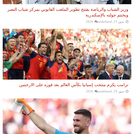
وزير الشباب والرياضة يفتتح تطوير الملعب القانوني بمركز شباب النصر
ويختتم جولته بالإسكندرية
تموز 23, 2026
undefined
ترامب يكرم منتخب إسبانيا بكأس العالم بعد فوزه على الارجنتين
تموز 19, 2026
undefined