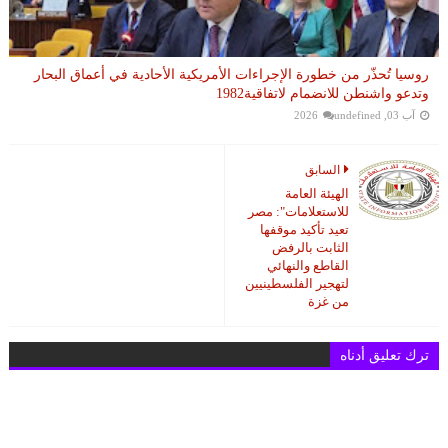
روسيا تُحذّر من خطورة الإجراءات الأمريكية الأحادية في أعماق البحار
وتدعو واشنطن للانضمام لاتفاقية1982
آب 03, 2026
undefined
السابق
الهيئة العامة
للاستعلامات": مصر
تعيد تأكيد موقفها
الثابت بالرفض
القاطع والنهائي
لتهجير الفلسطينيين
من غزة
ترك تعليق أدناه