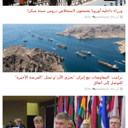
وزراء داخلية أوروبا يجتمعون لاستخلاص دروس سبتة مبكرا
آب 04, 2026
undefined
ترامب: المفاوضات مع إيران "تجري الآن"و تمثل "الفرصة الأخيرة"
للتوصل إلى اتفاق
آب 04, 2026
undefined