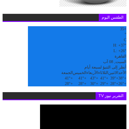
الطقس اليوم
35
+
°
C
H:
+
37°
L:
+
26°
القاهرة
السبت, 08 آب
أنظر إلى التنبؤ لسبعة أيام
الأحد
الاثنين
الثلاثاء
الأربعاء
الخميس
الجمعة
41°
+
41°
+
43°
+
41°
+
39°
+
38°
+
28°
+
28°
+
30°
+
29°
+
28°
+
26°
+
التقرير نيوز TV