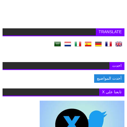
TRANSLATE
احدث
أحدث المواضيع
السفارة البريطانية بالقاهرة تفتح باب التقديم لمنح «تشيفنينج» 2027-2028 لدراس
تابعنا على X