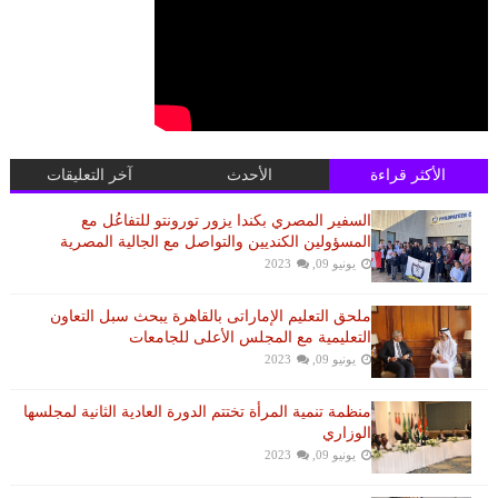
الأكثر قراءة
الأحدث
آخر التعليقات
السفير المصري بكندا يزور تورونتو للتفاعُل مع
المسؤولين الكنديين والتواصل مع الجالية المصرية
يونيو 09, 2023
ملحق التعليم الإماراتى بالقاهرة يبحث سبل التعاون
التعليمية مع المجلس الأعلى للجامعات
يونيو 09, 2023
منظمة تنمية المرأة تختتم الدورة العادية الثانية لمجلسها
الوزاري
يونيو 09, 2023