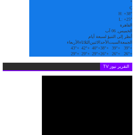
°
C
H:
+
38°
L:
+
25°
القاهرة
الخميس, 06 آب
أنظر إلى التنبؤ لسبعة أيام
الجمعة
السبت
الأحد
الاثنين
الثلاثاء
الأربعاء
43°
+
42°
+
40°
+
38°
+
39°
+
39°
+
29°
+
29°
+
29°
+
26°
+
26°
+
26°
+
التقرير نيوز TV