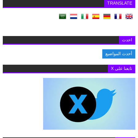
TRANSLATE
احدث
أحدث المواضيع
السفارة البريطانية بالقاهرة تفتح باب التقديم لمنح «تشيفنينج» 2027-2028 لدراسة الماجستير بالمملكة
تابعنا على X