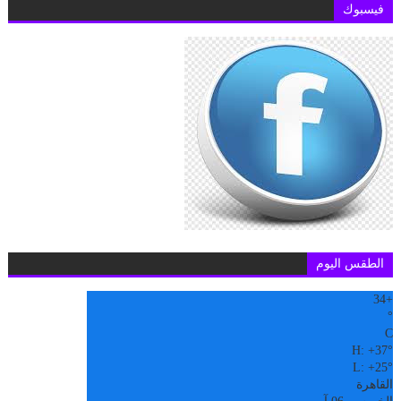
فيسبوك
الطقس اليوم
34
+
°
C
H:
+
37°
L:
+
25°
القاهرة