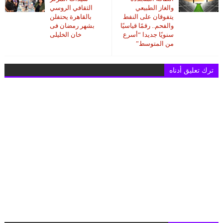
والغاز الطبيعي
الثقافي الروسي
يتفوقان على النفط
بالقاهرة يحتفلن
والفحم.. رقمًا قياسيًا
بشهر رمضان فى
سنويًا جديدا “أسرع
خان الخليلى
من المتوسط”
ترك تعليق أدناه