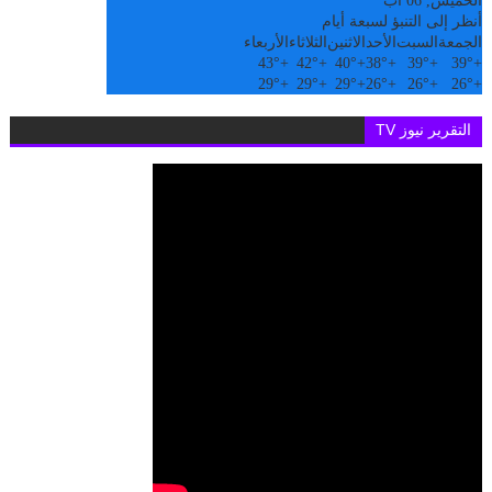
الخميس, 06 آب
أنظر إلى التنبؤ لسبعة أيام
الجمعة
السبت
الأحد
الاثنين
الثلاثاء
الأربعاء
43°
+
42°
+
40°
+
38°
+
39°
+
39°
+
29°
+
29°
+
29°
+
26°
+
26°
+
26°
+
التقرير نيوز TV