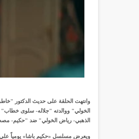
وانتهت الحلقة على حديث الدكتور "خاط
الخولي" ووالدته "جلاله- سلوى خطاب
الذهبي- رياض الخولي" ضد "حكيم- مصط