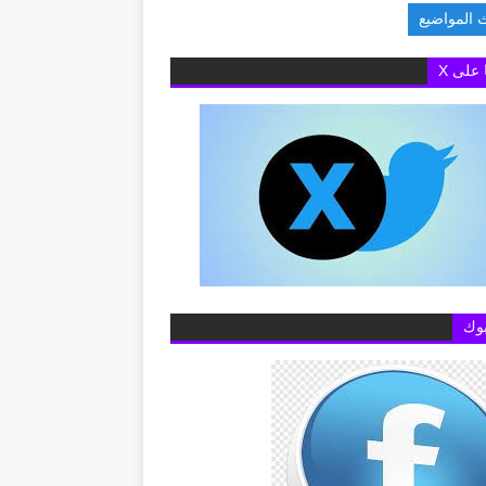
 المواضيع
البريطانية بالقاهرة تفتح باب التقديم لمنح «تشيفنينج» 2027-2028 لدراسة الماج
ا على X
وك