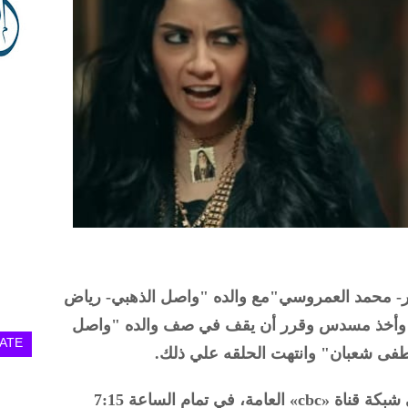
ر- محمد العمروسي"مع والده "واصل الذهبي- رياض
" وأخذ مسدس وقرر أن يقف في صف والده "واصل
ATE
فى شعبان" وانتهت الحلقه علي ذلك.
ويعرض مسلسل «حكيم باشا» يومياً علي شبكة قناة «cbc» العامة، في تمام الساعة 7:15