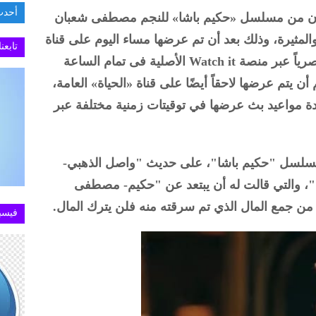
أحدث
ن من مسلسل «حكيم باشا» للنجم مصطفى شعبان
السفارة 
المثيرة، وذلك بعد أن تم عرضها مساء اليوم على قناة
تابعن
«cbc» العامة، هذا بالتزامن مع عرضها حصرياً عبر منصة Watch it الأصلية فى تمام الساعة
م أن يتم عرضها لاحقاً أيضًا على قناة «الحياة» العامة،
ءً، وتتوالى إعادة مواعيد بث عرضها في توقيتات زمنية مختلفة عبر
سلسل "حكيم باشا"، على حديث "واصل الذهبي-
، والتي قالت له أن يبتعد عن "حكيم- مصطفى
من جمع المال الذي تم سرقته منه فلن يترك المال.
فيسب