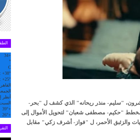
الطق
34
+
°
C
:
+
38°
:
+
25°
القاهر
الجمعة, 07
أنظر إل
رون، "سليم- منذر ريحانه" الذي كشف ل "بحر-
السبت
39°
+
مخطط "حكيم- مصطفى شعبان" لتحويل الأموال إلى
26°
+
ت والزئبق الأحمر، ل "فواز- أشرف زكي" مقابل
التقري