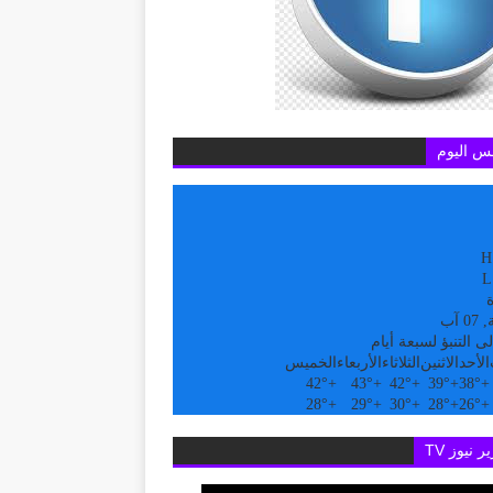
س اليوم
H
L
ة
 آب
ى التنبؤ لسبعة أيام
الأحد
الاثنين
الثلاثاء
الأربعاء
الخميس
42°
+
43°
+
42°
+
39°
+
38°
+
28°
+
29°
+
30°
+
28°
+
26°
+
ر نيوز TV