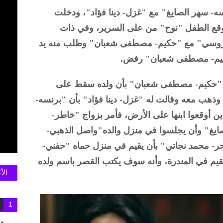
سه- سهر الصايغ" مع "غزل- دينا فؤاد"، ودخلت
م وقع الطفل "نوح" من على السرير، وفي ذات
عمروسي" مع "حكيم- مصطفى شعبان" وطلب منه يد
حكيم- مصطفى شعبان" رفض.
"حكيم- مصطفى شعبان" بأن ولده سقط على
ذهب معه وقالت له "غزل- دينا فؤاد" بأن "برنسه-
ين أوقعوا ابنها على الأرض، فأمر بزواج "خاطر-
يغ" وأن يجلسوا في منزل والده"واصل الذهبي-
ر- محمد نجاتي" بأن يقيم في منزل حماه "حفني-
يقيم في المندرة، وأنه سوف يكتب القصر باسم ولده
الأ
1