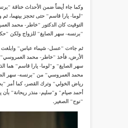
وكما جاء أيضاً ضمن الأحداث خناقة "برن
"لوما- يارا قاسم" حتى تحجز بينهما، ث
التوقيت كان الدكتور "خاطر- محمد ال
"برنسه- سهر الصايغ" للزواج ولكن "
ثم جاءت "عسل- شيماء عباس" وابلغت 
الأرض، فأخذ "خاطر- محمد العمروسي" و
سهر الصايغ" و"لوما- يارا قاسم" هما الذ
محمد العمروسي" من "برنسه- سهر الصا
رياض الخولي" وترك القصر، كما أمر "بح
أحمد صيام" و"سليم- منذر ريحانة" بأن 
"نوح" الصغير.