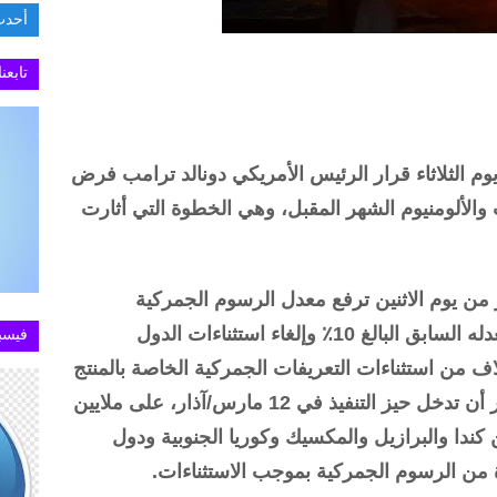
أحدث
.تطبيق MY NTRA يستعيد كفاءته في خدمة الاستعلام 
تابعن
يوم الثلاثاء قرار الرئيس الأمريكي دونالد ترامب فرض
لألومنيوم الشهر المقبل، وهي الخطوة التي أثارت
ن يوم الاثنين ترفع معدل الرسوم الجمركية
الأمريكية على الألومنيوم إلى 25٪ من معدله السابق البالغ 10٪ وإلغاء استثناءات الدول
فيسب
 من استثناءات التعريفات الجمركية الخاصة بالمنتج
لكلا المعدنين. الإجراءات، التي من المقرر أن تدخل حيز التنفيذ في 12 مارس/آذار، على ملايين
كندا والبرازيل والمكسيك وكوريا الجنوبية ودول
 من الرسوم الجمركية بموجب الاستثناءات.