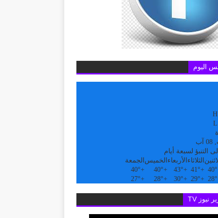
س اليوم
H
L
ة
آب
ى التنبؤ لسبعة أيام
اثنين
الثلاثاء
الأربعاء
الخميس
الجمعة
40°
+
40°
+
43°
+
41°
+
40°
27°
+
28°
+
30°
+
29°
+
28°
ر نيوز TV