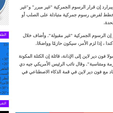
برارد إن قرار الرسوم الجمركية "غير مبرر" و"غير
 تخطط لفرض رسوم جمركية متبادلة على الصلب أو
حدة.
الطق
 إن الرسوم الجمركية "غير مقبولة". وأضاف خلال
ا ، إذا لزم الأمر، سيكون حازمًا وواضحًا.
33
+
°
C
 فون دير لاين إلى الإدانة، قائلة إن الكتلة المكونة
:
+
38°
حازمة ومتناسبة". وقال نائب الرئيس الأمريكي جيه دي
:
+
26°
القاهر
اد مع فون دير لاين في قمة الذكاء الاصطناعي في
السبت, 08 
أنظر إل
الأحد
ال
+
38°
+
+
26°
+
التقري