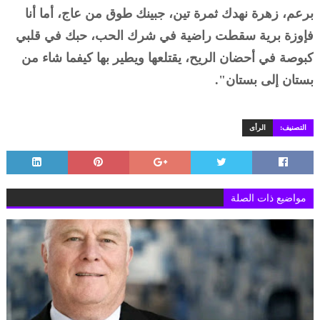
برعم، زهرة نهدك ثمرة تين، جبينك طوق من عاج، أما أنا
فإوزة برية سقطت راضية في شرك الحب، حبك في قلبي
كبوصة في أحضان الريح، يقتلعها ويطير بها كيفما شاء من
بستان إلى بستان".
التصنيف:
الرأى
مواضيع ذات الصلة