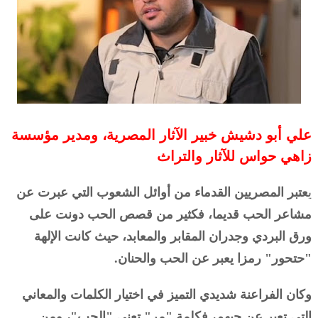
علي أبو دشيش خبير الآثار المصرية، ومدير مؤسسة
زاهي حواس للآثار والتراث
ي
عتبر المصريين القدماء من أوائل الشعوب التي عبرت عن
مشاعر الحب قديما، فكثير من قصص الحب دونت على
ورق البردي وجدران المقابر والمعابد، حيث كانت الإلهة
"حتحور" رمزا يعبر عن الحب والحنان.
وكان الفراعنة شديدي التميز في اختيار الكلمات والمعاني
التي تعبر عن حبهم، فكلمة "مر" تعني "الحب"، ومن