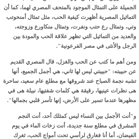
الجميلة على التمثال الموجود بالمتحف المصري لهما، كما أن
التماثيل المصرية أظهرت كيفية الحب، مثل تمثال أمنحوتب
وتي، وتمثال رع حتب ونفرت، وتمثال منكاورع وزوجته،
والعديد من التماثيل التي تظهر علاقة الحب والمودة بين
الرجل والأنثى في مصر الفرعونية".
ومن أهم ما كتب عن الحب والغزل، قال المصري القديم
عن حبيبته: "حبيبتي ليس لها ثاني، هي أجمل الجميع، أنها
تشبه نجمة الصباح عند شروقها مع مطلع عام سعيد، ساحرة
هى نظرات عينيها، رقيقة هي كلمات شفتيها، نبيلة هى في
مظهرها عندما تسير على الأرض، إنها تأسر قلبي بجمالها".
و"أنت الأجمل بين النساء ليس كمثلك أحد، أنت النجم
المشرق في مطلع سنة جديدة، أنت زخات الماء في يوم
الفيضان، أما أنا فغارق لرأسي تحت أمواج الحب، ثغرك