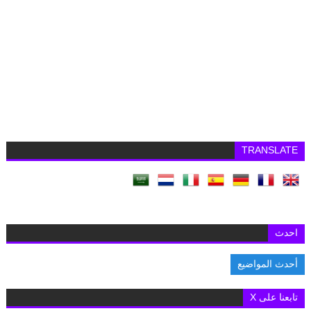
TRANSLATE
احدث
أحدث المواضيع
السفارة البريطانية بالقاهرة تفتح باب التقديم لمنح «تشيفنينج» 2027-2028 لدراسة الماجستير
تابعنا على X