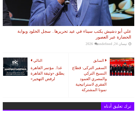
علي أبو دشيش يكتب سيناء في عيد تحريرها.. سجل الخلود وبوابة
الحضارة عبر العصور
نيسان 24, 2026
undefined
السابق
التالي
السفير التركى: قطاع
غدا.. مؤتمر القاهرة
النسيج التركي
يطلق «وثيقة القاهرة
والمصري العمود
لرفض التهجير»
الفقري لاستراتيجية
نمونا المشتركة
ترك تعليق أدناه