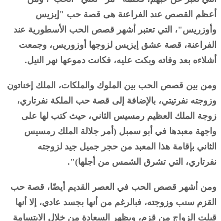
أعظم القصص عند الفراعنة هى قصة حب "إيزيس
وأوزريس"، التي تعتبر أشهر قصص الحب الأسطورية عند
الفراعنة، قصة عشق إيزيس لزوجها أوزوريس، وجمعت
أشلاءه بعد وفاته وبكت عليه، فكانت دموعها نهر النيل.
ومن بين قصص الحب بين الملوك والملكات، الملك إخناتون
وزوجته نفرتيتي، بالإضافة إلى قصة حب الملكة نفرتاري،
زوجة الملك العظيم رمسيس الثاني، حيث كتب لها على
واجهة معبدها في أبو سمبل (أمر جلالة الملك رمسيس
الثاني بإقامة هذا المعبد من حجر جميل جيد لزوجته
نفرتاري، التي تشرق الشمس من أجلها)".
ومن أشهر قصص الحب في العصر القديم أيضًا، قصة حب
القزم سنب وزوجته، فبالرغم من أنها بجسد عادي، إلا أنها
قبلت الزواج من قزم، ويظهر السعادة من خلال الابتسامة