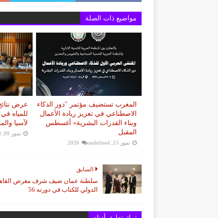
مواضيع ذات الصلة
المغرب تستضيف مؤتمر "دور الذكاء
عرض نتائج 
الاصطناعي في تعزيز ريادة الأعمال
للمياه في 
وبناء القدرات البشرية» أغسطس
لآسيا والم
المقبل
تموز 09, 2026
d
تموز 15, 2026
undefined
السابق
سلطنة عمان ضيف شرف معرض القاه
الدولي للكتاب في دورته 56
ترك تعليق أدناه