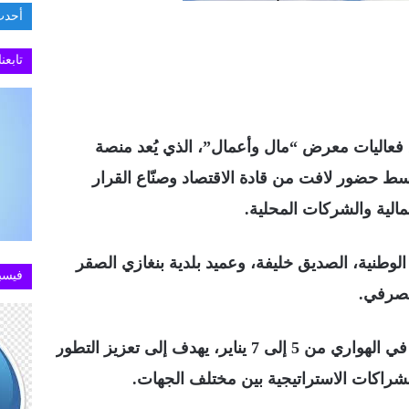
أحدث
ختام ا
تابعن
ق فعاليات معرض “مال وأعمال”، الذي يُعد منصة
سط حضور لافت من قادة الاقتصاد وصنّاع القرار
الية والشركات المحلية.
لوطنية، الصديق خليفة، وعميد بلدية بنغازي الصقر
فيسب
مصرفي.
المعرض، الذي يُقام على أرض المعارض في الهواري من 5 إلى 7 يناير، يهدف إلى تعزيز التطور
لشراكات الاستراتيجية بين مختلف الجهات.