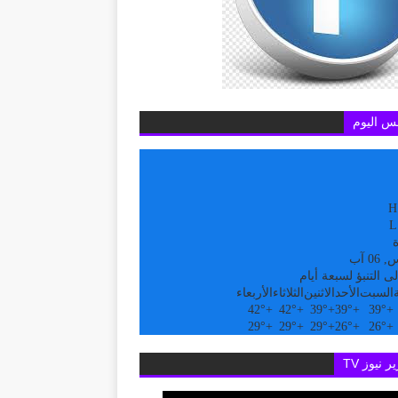
س اليوم
H
L
ة
0 آب
ى التنبؤ لسبعة أيام
السبت
الأحد
الاثنين
الثلاثاء
الأربعاء
42°
+
42°
+
39°
+
39°
+
39°
+
29°
+
29°
+
29°
+
26°
+
26°
+
ر نيوز TV