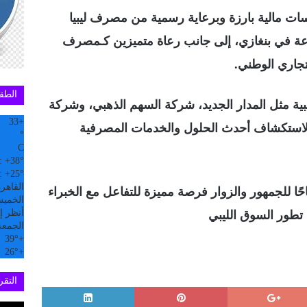
 مالية بارزة وبرعاية رسمية من مصرف ليبيا
اعة في بنغازي، إلى جانب رعاة متميزين كـمصرف
جاري الوطني.
الطق
ية مثل المدار الجديد، شركة السهم الذهبي، وشركة
33
+
ية لاستكشاف أحدث الحلول والخدمات المصرفية
°
C
:
+
38°
:
+
25°
القاهر
حًا للجمهور والزوار فرصة مميزة للتفاعل مع الخبراء
الخميس, 6
أنظر إل
تطور السوق الليبي
الجمعة
39°
+
26°
+
التقري