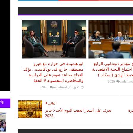
مؤتمر دوشانبي الرابع
ابو هشيمة في حواره مع هيرو
اجتماع اللجنة الاقتصادية
مصطفى جارج فى بودكاست.. يؤكد:
حيط الهادئ (إسكاب)
النجاح صناعة تقوم على الدراسة
والمخاطرة المحسوبة لا الحظ
undefine
تموز 09, 2026
undefined
الأ
التالي
رة
تعرف على أسعار الذهب اليوم الأحد 5 يناير
2025