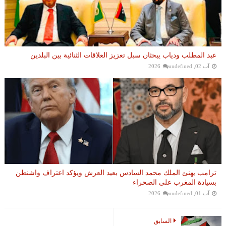
عبد المطلب ودياب يبحثان سبل تعزيز العلاقات الثنائية بين البلدين
آب 02, 2026
undefined
ترامب يهنئ الملك محمد السادس بعيد العرش ويؤكد اعتراف واشنطن
بسيادة المغرب على الصحراء
آب 01, 2026
undefined
السابق