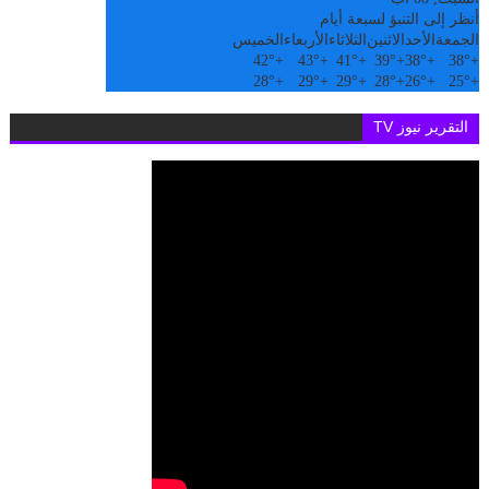
أنظر إلى التنبؤ لسبعة أيام
الجمعة
الأحد
الاثنين
الثلاثاء
الأربعاء
الخميس
42°
+
43°
+
41°
+
39°
+
38°
+
38°
+
28°
+
29°
+
29°
+
28°
+
26°
+
25°
+
التقرير نيوز TV