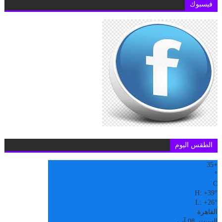
فيسبوك
الطقس اليوم
35
+
°
C
H:
+
39°
L:
+
26°
القاهرة
السبت, 08 آب