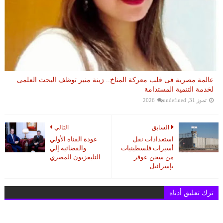
عالمة مصرية فى قلب معركة المناخ.. زينة منير توظف البحث العلمى
لخدمة التنمية المستدامة
تموز 31, 2026
undefined
السابق
التالي
استعدادات نقل
عودة القناة الأولي
أسيرات فلسطينيات
والفضائية إلي
من سجن عوفر
التليفزيون المصري
بإسرائيل
ترك تعليق أدناه