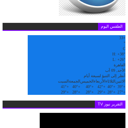
الطقس اليوم
33
+
°
C
H:
+
38°
L:
+
26°
القاهرة
الأحد, 09 آب
أنظر إلى التنبؤ لسبعة أيام
الاثنين
الثلاثاء
الأربعاء
الخميس
الجمعة
السبت
41°
+
40°
+
40°
+
42°
+
40°
+
39°
+
29°
+
28°
+
28°
+
29°
+
28°
+
27°
+
التقرير نيوز TV