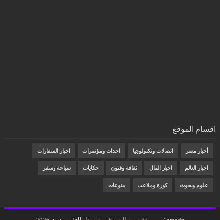
اقسام الموقع
أخبار مصر
اتصالات وتكنولوجيا
احداث ومؤتمرات
اخبار السفارات
اخبار العالم
اخبار المال
ثقافة وفنون
حكايات
سياحة وسفر
علوم وبحوث
كورة وملاعب
منوعات
Ahmedz
© جميع الحقوق محفوظة
التقرير نيوز
2026