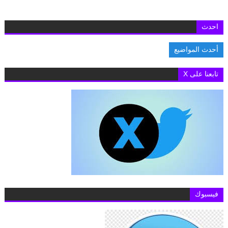
احدث
أحدث المواضيع
السفارة البريطانية بالقاهرة تفتح باب التقديم لمنح «تشيفنينج» 2027-2028 لدراسة ا
تابعنا على X
فيسبوك