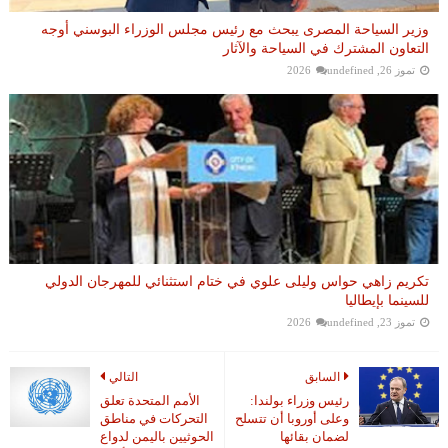
وزير السياحة المصرى يبحث مع رئيس مجلس الوزراء البوسني أوجه
التعاون المشترك في السياحة والآثار
تموز 26, 2026
undefined
تكريم زاهي حواس وليلى علوي في ختام استثنائي للمهرجان الدولي
للسينما بإيطاليا
تموز 23, 2026
undefined
السابق
التالي
رئيس وزراء بولندا:
الأمم المتحدة تعلق
وعلى أوروبا أن تتسلح
التحركات في مناطق
لضمان بقائها
الحوثيين باليمن لدواع