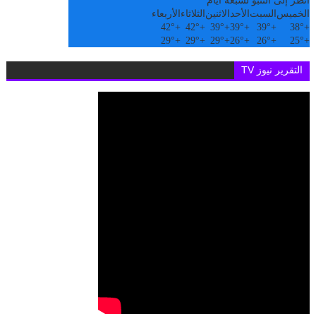
أنظر إلى التنبؤ لسبعة أيام
الخميس
السبت
الأحد
الاثنين
الثلاثاء
الأربعاء
42°
+
42°
+
39°
+
39°
+
39°
+
38°
+
29°
+
29°
+
29°
+
26°
+
26°
+
25°
+
التقرير نيوز TV