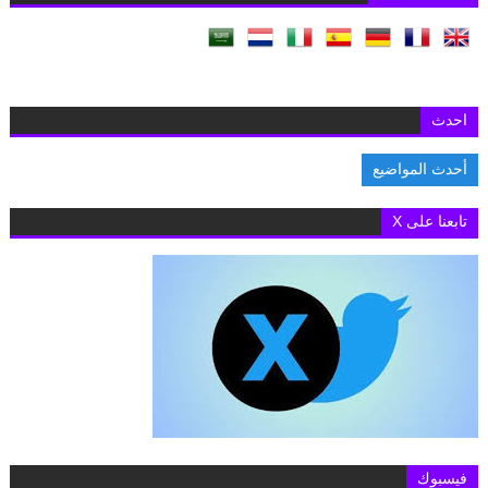
احدث
أحدث المواضيع
السفارة البريطانية بالقاهرة تفتح باب التقديم لمنح «تشيفنينج» 2027-2028 لدراسة الماجستير ب
تابعنا على X
فيسبوك