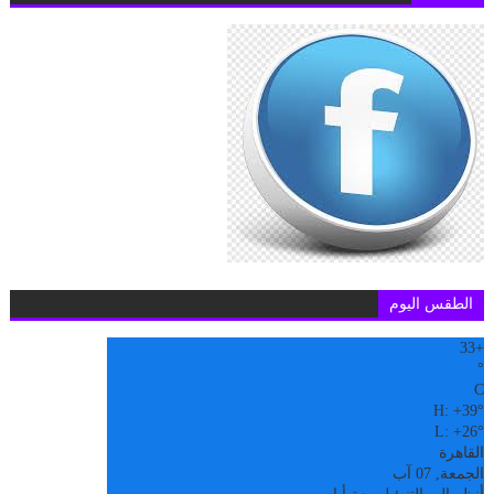
الطقس اليوم
33
+
°
C
H:
+
39°
L:
+
26°
القاهرة
الجمعة, 07 آب