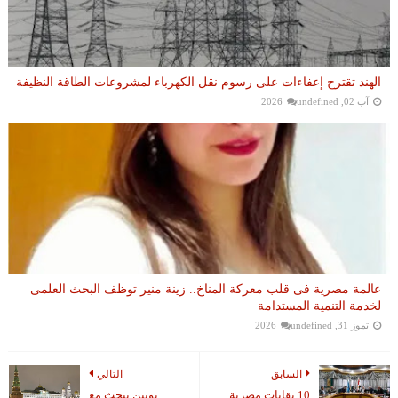
الهند تقترح إعفاءات على رسوم نقل الكهرباء لمشروعات الطاقة النظيفة
آب 02, 2026
undefined
عالمة مصرية فى قلب معركة المناخ.. زينة منير توظف البحث العلمى
لخدمة التنمية المستدامة
تموز 31, 2026
undefined
السابق
التالي
10 نقابات مصرية
بوتين يبحث مع