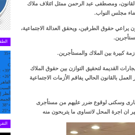
القانون، ومصطفى عبد الرحمن ممثل ائتلاف ملاك
ضاء مجلس النواب.
يراعي حقوق الطرفين، ويحقق العدالة الاجتماعية،
مستأجرين.
الطق
زمة كبيرة بين الملاك والمستأجرين.
35
+
°
C
جارات القديمة لتحقيق التوازن بين حقوق الملاك
:
+
39°
:
+
26°
عمل بالقانون الحالي يفاقم الأزمات الاجتماعية
القاهر
السبت, 08 
أنظر إل
الجمعة
تجارى وسكنى لوقوع ضرر عليهم من مستأجرى
38°
+
25°
+
ير ان اجرة المحل لاتساوى ما يتربحون منه
التقري