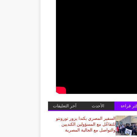
كثر قراءة
الأحدث
آخر التعليقات
السفير المصري بكندا يزور تورونتو
للتفاعُل مع المسؤولين الكنديين
والتواصل مع الجالية المصرية