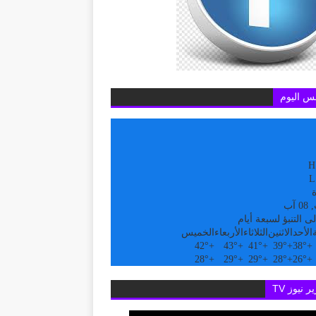
س اليوم
H
L
ة
آب
ى التنبؤ لسبعة أيام
الأحد
الاثنين
الثلاثاء
الأربعاء
الخميس
42°
+
43°
+
41°
+
39°
+
38°
+
28°
+
29°
+
29°
+
28°
+
26°
+
ر نيوز TV