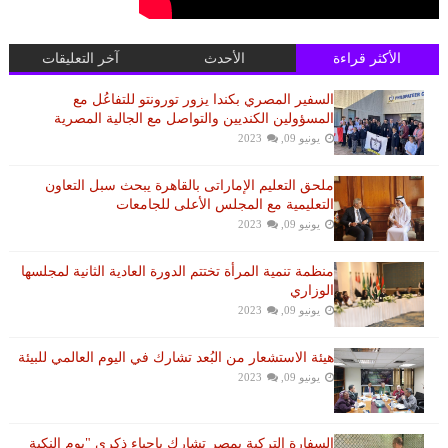
الأكثر قراءة
الأحدث
آخر التعليقات
السفير المصري بكندا يزور تورونتو للتفاعُل مع
المسؤولين الكنديين والتواصل مع الجالية المصرية
يونيو 09, 2023
ملحق التعليم الإماراتى بالقاهرة يبحث سبل التعاون
التعليمية مع المجلس الأعلى للجامعات
يونيو 09, 2023
منظمة تنمية المرأة تختتم الدورة العادية الثانية لمجلسها
الوزاري
يونيو 09, 2023
هيئة الاستشعار من البُعد تشارك في اليوم العالمي للبيئة
يونيو 09, 2023
السفارة التركية بمصر تشارك بإحياء ذكرى "يوم النكبة