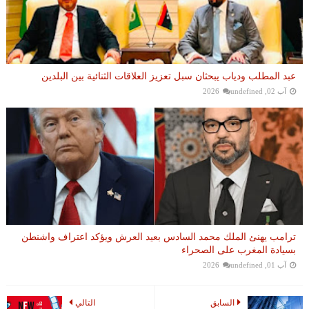
عبد المطلب ودياب يبحثان سبل تعزيز العلاقات الثنائية بين البلدين
آب 02, 2026
undefined
ترامب يهنئ الملك محمد السادس بعيد العرش ويؤكد اعتراف واشنطن
بسيادة المغرب على الصحراء
آب 01, 2026
undefined
السابق
التالي