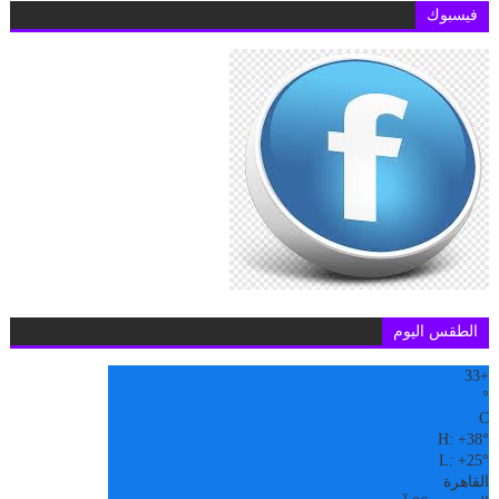
فيسبوك
الطقس اليوم
33
+
°
C
H:
+
38°
L:
+
25°
القاهرة