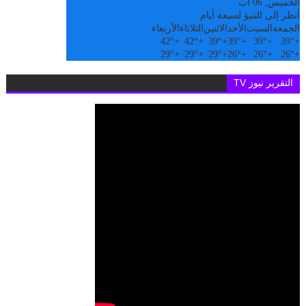
الخميس, 06 آب
أنظر إلى التنبؤ لسبعة أيام
الجمعة
السبت
الأحد
الاثنين
الثلاثاء
الأربعاء
42°
+
42°
+
39°
+
39°
+
39°
+
39°
+
29°
+
29°
+
29°
+
26°
+
26°
+
26°
+
التقرير نيوز TV