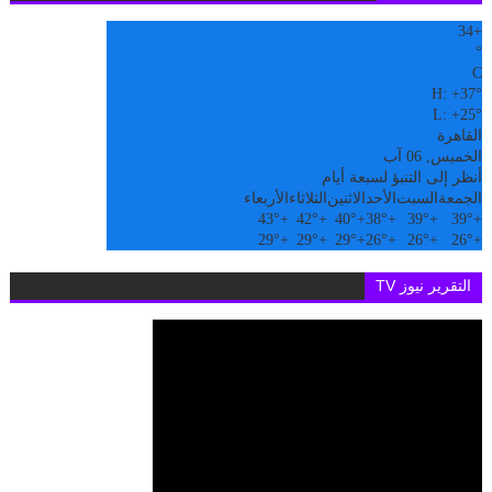
34
+
°
C
H:
+
37°
L:
+
25°
القاهرة
الخميس, 06 آب
أنظر إلى التنبؤ لسبعة أيام
الجمعة
السبت
الأحد
الاثنين
الثلاثاء
الأربعاء
43°
+
42°
+
40°
+
38°
+
39°
+
39°
+
29°
+
29°
+
29°
+
26°
+
26°
+
26°
+
التقرير نيوز TV