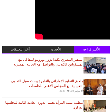
الأكثر قراءة
الأحدث
آخر التعليقات
السفير المصري بكندا يزور تورونتو للتفاعُل مع
المسؤولين الكنديين والتواصل مع الجالية المصرية
ملحق التعليم الإماراتى بالقاهرة يبحث سبل التعاون
التعليمية مع المجلس الأعلى للجامعات
يونيو 09, 2023
منظمة تنمية المرأة تختتم الدورة العادية الثانية لمجلسها
الوزاري