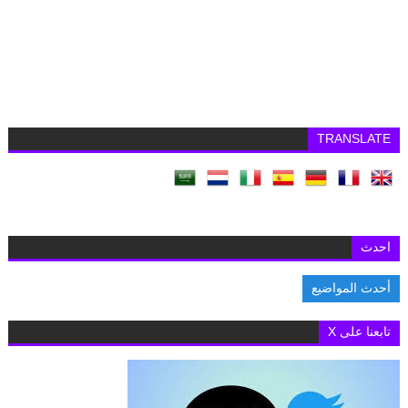
TRANSLATE
احدث
أحدث المواضيع
السفارة البريطانية بالقاهرة تفتح باب التقديم لمنح «تشيفنينج» 2027-2028 لدراسة ا
تابعنا على X